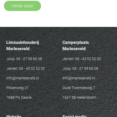
Verder lezen
Limousinhouderij
Camperplaats
Marleseveld
Marleseveld
Joop: 06 - 27 99 60 08
Jeroen: 06 - 43 02 52 32
Jeroen: 06 - 43 02 52 32
Joop: 06 - 27 99 60 08
info@marleseveld.nl
info@marleseveld.nl
Piksenweg 21
Oude Twentseweg 7
7688 PG Daarle
7447 SB Hellendoorn
Website
Social media