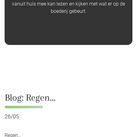
vanuit huis mee kan lezen en kijken met wat er op de
boederij gebeurt.
Blog: Regen…
26/05
Regen…