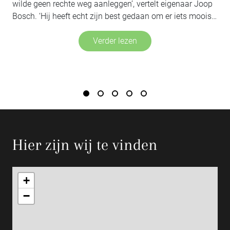
veiling maar liefst 110 hectare, overwegend heide, met
p
boerderijen de Jente en het Kinkhuis. Ze bouwden op de
s
Kolonie een huisje met paardenstallen, om de ontginning
e
ter hand te kunnen nemen. De familie Denneboom had in
Verder lezen
 de
Zuidoost-Twente al ervaring opgedaan met het
ontginnen van heidegrond. Ze begonnen met het
de
egaliseren van de grond met behulp van kiepkarren op
en
smalspoor. ‘Ik moest het paard mennen, bakken kiepen,
an
het paard er aan de andere kant voor zetten, lege bakken
brengen en volle weer halen’, schreef Denneboom in
1915. Een grondwerker en zijn zoons hanteerden de
schop. In het voorjaar volgde het ploegen en inzaaien
 –
Hier zijn wij te vinden
e.
+
nd
−