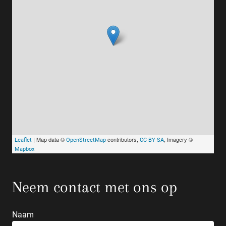
| Map data ©
contributors,
, Imagery ©
Leaflet
OpenStreetMap
CC-BY-SA
Mapbox
Neem contact met ons op
Naam