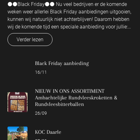
⚫️⚫️Black Friday⚫️⚫️ Nu veel bedrijven er de komende
weken weer allerlei Black Friday aanbiedingen uitgooien,
kunnen wij natuurlijk niet achterblijven! Daarom hebben
wij de komende tijd een speciale aanbieding voor jullie:
Bij aankoop van twee pakjes hamburgers, krijg je de
Verder lezen
derde voor niks! aanbieding is geldig t/m 29 november
2025
Black Friday aanbieding
16/11
NIEUW IN ONS ASSORTIMENT
Ambachtelijke Rundvleeskroketten &
Rundvleesbitterballen
26/09
KOC Daarle