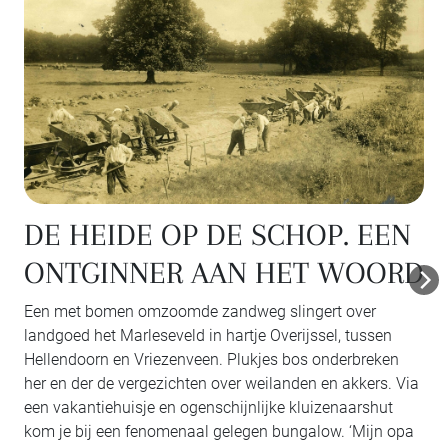
N
DE KOLONIE
D
In de zomer van 1916 kwam in Wierden het gebied de
Kolonie te koop. De jonge Denneboom ging er samen
met zijn vader per fiets vanuit Enschede op af. Bij Hoge
Hexel vroegen ze een schaapherder de weg. De man
ia
raadde hen af om verder te gaan, zo slecht als de weg
was. Na bezichtiging van de grond kochten ze op de